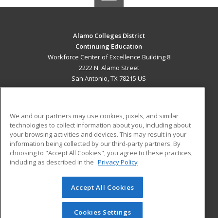
Alamo Colleges District
Continuing Education
Workforce Center of Excellence Building 8
2222 N. Alamo Street
San Antonio, TX 78215 US
MAIN CONTENT
Career Training
We and our partners may use cookies, pixels, and similar
technologies to collect information about you, including about
ADDITIONAL RESOURCES
your browsing activities and devices. This may result in your
information being collected by our third-party partners. By
Military
Student Blog
choosing to "Accept All Cookies", you agree to these practices,
Financial Assistance
including as described in the
Privacy Policy
Help
Accept All Cookies
© 2026 ed2go, a division of Cengage Learning. All rights
reserved. The material on this site cannot be reproduced or
redistributed unless you have obtained prior written
Cookies Settings