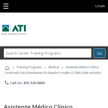
☰
LOGIN
Search
Go
Career
Training
›
›
›
Programs
Training Programs
Medical
Asistente Médico Clínico
Certificado Para Estudiantes De Español A Inglés (CCMA) (Vale Incluido)
phone
Call Us: 855.520.6806
Asistente Médico Clínico