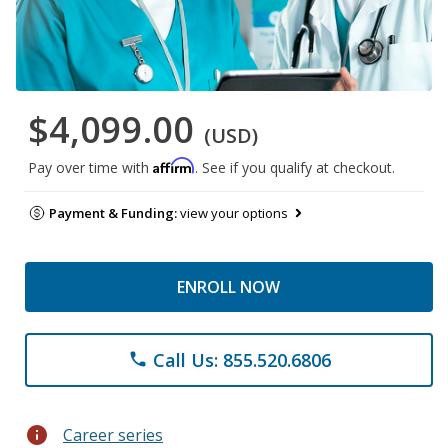
$4,099.00
(USD)
Affirm
Pay over time with
. See if you qualify at checkout.
Payment & Funding:
view your options
ENROLL NOW
Call Us: 855.520.6806
phone
info
Career series