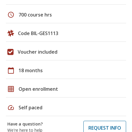
schedule
700 course hrs
Code BIL-GES1113
Voucher included
calendar_today
18 months
grid_on
Open enrollment
speed
Self paced
Have a question?
REQUEST INFO
We're here to help