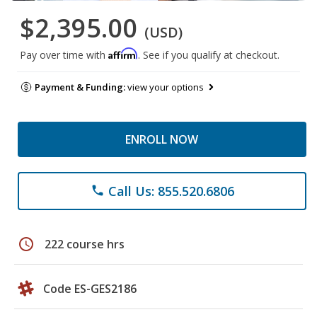
$2,395.00
(USD)
Affirm
Pay over time with
. See if you qualify at checkout.
Payment & Funding:
view your options
ENROLL NOW
Call Us: 855.520.6806
phone
schedule
222 course hrs
Code ES-GES2186