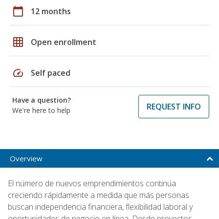
calendar_today
12 months
grid_on
Open enrollment
speed
Self paced
Have a question?
REQUEST INFO
We're here to help
Overview
El número de nuevos emprendimientos continúa
creciendo rápidamente a medida que más personas
buscan independencia financiera, flexibilidad laboral y
oportunidades de negocio en línea. Desde proyectos