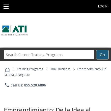
☰
LOGIN
Search
Go
Career
Training
›
›
›
Programs
Training Programs
Small Business
Emprendimiento: De
la Idea al Negocio
phone
Call Us: 855.520.6806
Emprendimiento: De la Idea al