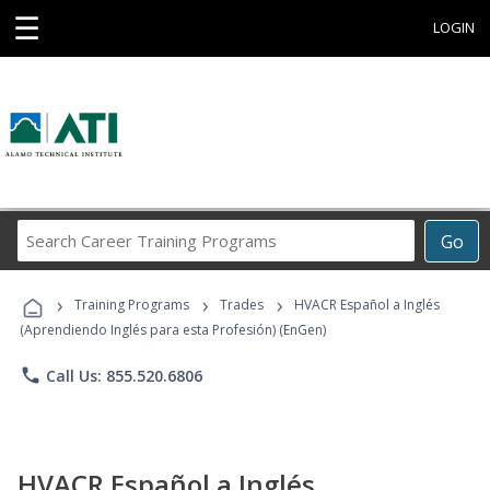
☰
LOGIN
Search
Go
Career
Training
›
›
›
Programs
Training Programs
Trades
HVACR Español a Inglés
(Aprendiendo Inglés para esta Profesión) (EnGen)
phone
Call Us: 855.520.6806
HVACR Español a Inglés