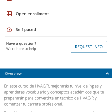
grid_on
Open enrollment
speed
Self paced
Have a question?
REQUEST INFO
We're here to help
Overview
En este curso de HVAC/R, mejorarás tu nivel de inglés y
aprenderás vocabulario y conceptos académicos que te
prepararán para convertirte en técnico de HVAC/R y
comenzar tu carrera profesional.