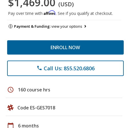
$1,469.00
(USD)
Affirm
Pay over time with
. See if you qualify at checkout.
Payment & Funding:
view your options
ENROLL NOW
Call Us: 855.520.6806
phone
schedule
160 course hrs
Code ES-GES7018
calendar_today
6 months