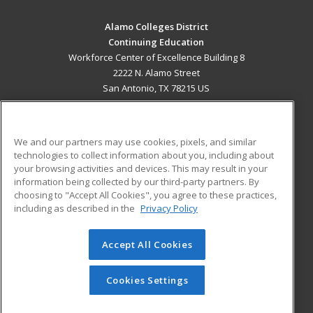
Alamo Colleges District
Continuing Education
Workforce Center of Excellence Building 8
2222 N. Alamo Street
San Antonio, TX 78215 US
MAIN CONTENT
Career Training
We and our partners may use cookies, pixels, and similar
technologies to collect information about you, including about
ADDITIONAL RESOURCES
your browsing activities and devices. This may result in your
information being collected by our third-party partners. By
Military
Student Blog
choosing to "Accept All Cookies", you agree to these practices,
Financial Assistance
including as described in the
Privacy Policy
Help
Accept All Cookies
© 2026 ed2go, a division of Cengage Learning. All rights
reserved. The material on this site cannot be reproduced or
redistributed unless you have obtained prior written
Cookies Settings
permission from Cengage Learning.
Privacy Policy