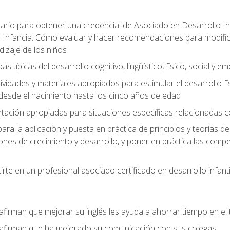
ario para obtener una credencial de Asociado en Desarrollo Inf
 Infancia. Cómo evaluar y hacer recomendaciones para modificar 
dizaje de los niños
as típicas del desarrollo cognitivo, lingüístico, físico, social y e
ividades y materiales apropiados para estimular el desarrollo físic
desde el nacimiento hasta los cinco años de edad
entación apropiadas para situaciones específicas relacionadas 
ra la aplicación y puesta en práctica de principios y teorías de
nes de crecimiento y desarrollo, y poner en práctica las compe
rte en un profesional asociado certificado en desarrollo infanti
afirman que mejorar su inglés les ayuda a ahorrar tiempo en el 
 afirman que ha mejorado su comunicación con sus colegas