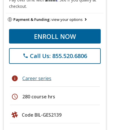
checkout.
Payment & Funding:
view your options
ENROLL NOW
Call Us: 855.520.6806
phone
info
Career series
schedule
280 course hrs
Code BIL-GES2139