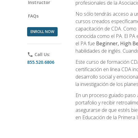
Instructor
profesionales de la Asocia
No sólo tendrás acceso a un
FAQs
cursos creados específicamen
capacitación de CDA. Como 
ENROLL NOW
conocida como el PA. El PA e
el PA fue
Beginner, High Be
habilidades de inglés. Cuand
phone
Call Us:
Este curso de formación CDA 
855.520.6806
certificación en línea CDA in
desarrollo social y emocional,
la investigación de los plane
En un proceso guiado paso a
portafolio y recibir retroali
asegurarse de que estés bien 
en Educación de la Primera I