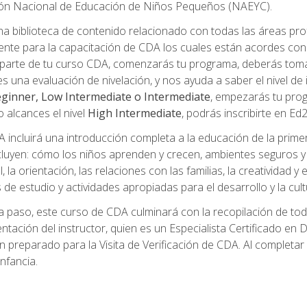
ción Nacional de Educación de Niños Pequeños (NAEYC).
a biblioteca de contenido relacionado con todas las áreas pr
te para la capacitación de CDA los cuales están acordes con l
parte de tu curso CDA, comenzarás tu programa, deberás toma
s una evaluación de nivelación, y nos ayuda a saber el nivel de 
ginner, Low Intermediate o Intermediate
, empezarás tu pro
o alcances el nivel
High Intermediate
, podrás inscribirte en Ed
incluirá una introducción completa a la educación de la prime
cluyen: cómo los niños aprenden y crecen, ambientes seguros y sa
 la orientación, las relaciones con las familias, la creatividad y
s de estudio y actividades apropiadas para el desarrollo y la cul
 paso, este curso de CDA culminará con la recopilación de toda
mentación del instructor, quien es un Especialista Certificado e
preparado para la Visita de Verificación de CDA. Al completar el
nfancia.