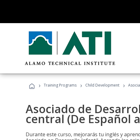
›
›
›
Training Programs
Child Development
Asocia
Asociado de Desarroll
central (De Español a
Durante este curso, mejorarás tu inglés y aprend