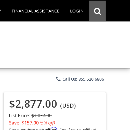
Y
FINANCIAL ASSISTANCE
LOGIN
phone
Call Us: 855.520.6806
$2,877.00
(USD)
List Price:
$3,034.00
Save: $157.00
(5% off)
Affirm
Pay over time with
. See if you qualify at