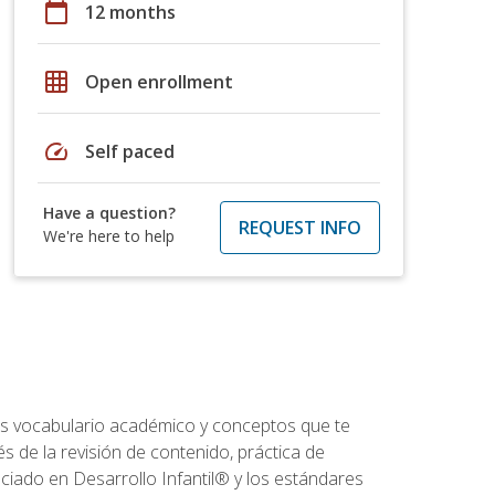
calendar_today
12 months
grid_on
Open enrollment
speed
Self paced
Have a question?
REQUEST INFO
We're here to help
rás vocabulario académico y conceptos que te
s de la revisión de contenido, práctica de
iado en Desarrollo Infantil® y los estándares