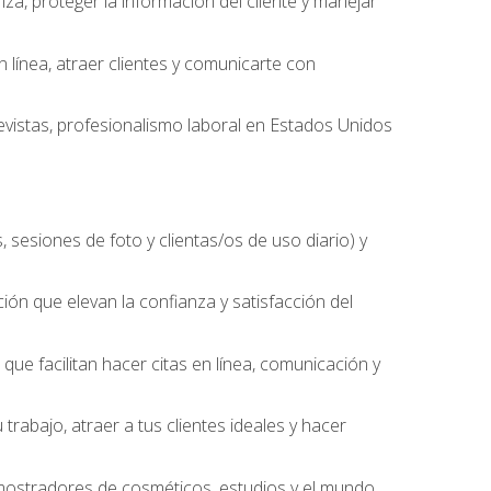
nza, proteger la información del cliente y manejar
línea, atraer clientes y comunicarte con
evistas, profesionalismo laboral en Estados Unidos
 sesiones de foto y clientas/os de uso diario) y
ción que elevan la confianza y satisfacción del
ue facilitan hacer citas en línea, comunicación y
trabajo, atraer a tus clientes ideales y hacer
, mostradores de cosméticos, estudios y el mundo