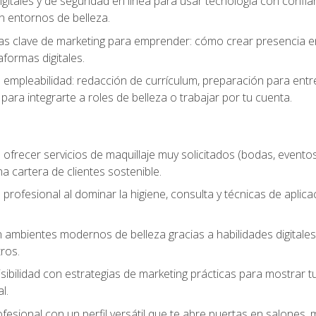
igitales y de seguridad en línea para usar tecnología con confia
n entornos de belleza.
s clave de marketing para emprender: cómo crear presencia en 
formas digitales.
e empleabilidad: redacción de currículum, preparación para entr
para integrarte a roles de belleza o trabajar por tu cuenta.
ofrecer servicios de maquillaje muy solicitados (bodas, eventos,
 cartera de clientes sostenible.
 profesional al dominar la higiene, consulta y técnicas de aplica
mbientes modernos de belleza gracias a habilidades digitales q
ros.
sibilidad con estrategias de marketing prácticas para mostrar tu 
l.
ofesional con un perfil versátil que te abre puertas en salones