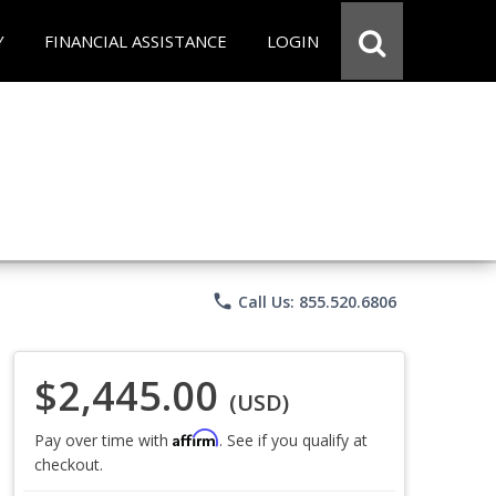
Y
FINANCIAL ASSISTANCE
LOGIN
phone
Call Us: 855.520.6806
$2,445.00
(USD)
Affirm
Pay over time with
. See if you qualify at
checkout.