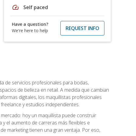
speed
Self paced
Have a question?
REQUEST INFO
We're here to help
da de servicios profesionales para bodas,
espacios de belleza en retail. A medida que cambian
aformas digitales, los maquillistas profesionales
reelance y estudios independientes.
l mercado: hoy un maquillista puede construir
ia y el aumento de carreras más flexibles e
 de marketing tienen una gran ventaja. Por eso,