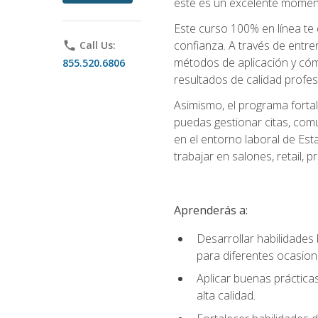
este es un excelente moment
Este curso 100% en línea te e
confianza. A través de entren
phone
Call Us:
métodos de aplicación y cómo
855.520.6806
resultados de calidad profes
Asimismo, el programa fortal
puedas gestionar citas, comu
en el entorno laboral de Est
trabajar en salones, retail,
Aprenderás a:
Desarrollar habilidades 
para diferentes ocasion
Aplicar buenas prácticas
alta calidad.