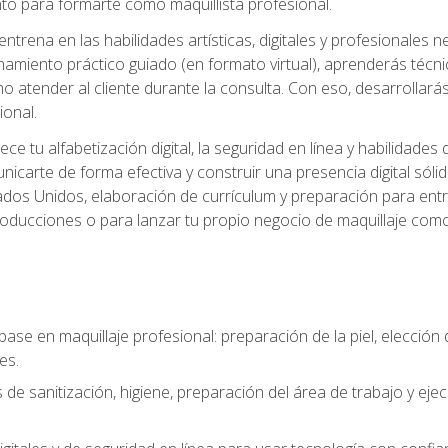
o para formarte como maquillista profesional.
ntrena en las habilidades artísticas, digitales y profesionales 
amiento práctico guiado (en formato virtual), aprenderás técnica
 atender al cliente durante la consulta. Con eso, desarrollará
ional.
ece tu alfabetización digital, la seguridad en línea y habilida
nicarte de forma efectiva y construir una presencia digital sóli
ados Unidos, elaboración de currículum y preparación para entre
 producciones o para lanzar tu propio negocio de maquillaje como
base en maquillaje profesional: preparación de la piel, elecció
es.
 de sanitización, higiene, preparación del área de trabajo y eje