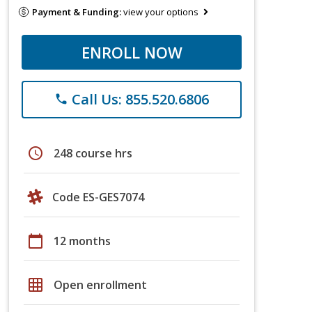
Payment & Funding:
view your options
ENROLL NOW
Call Us: 855.520.6806
phone
schedule
248 course hrs
Code ES-GES7074
calendar_today
12 months
grid_on
Open enrollment