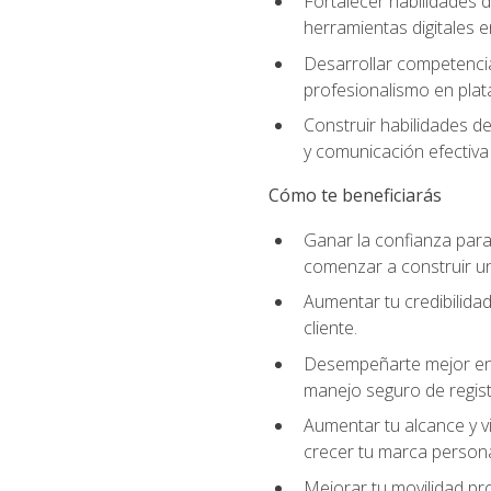
Fortalecer habilidades d
herramientas digitales e
Desarrollar competencia
profesionalismo en plata
Construir habilidades d
y comunicación efectiva 
Cómo te beneficiarás
Ganar la confianza para 
comenzar a construir una
Aumentar tu credibilidad
cliente.
Desempeñarte mejor en a
manejo seguro de regist
Aumentar tu alcance y vi
crecer tu marca persona
Mejorar tu movilidad pr