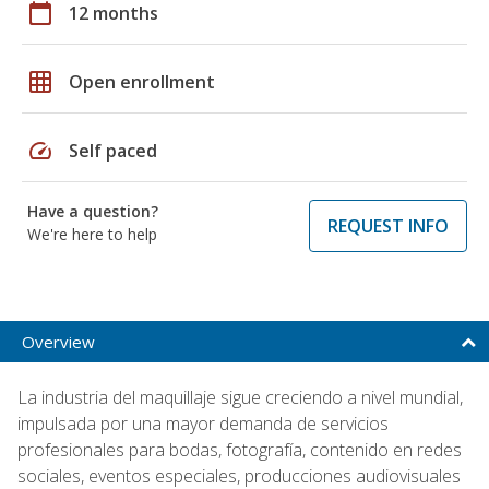
calendar_today
12 months
grid_on
Open enrollment
speed
Self paced
Have a question?
REQUEST INFO
We're here to help
Overview
La industria del maquillaje sigue creciendo a nivel mundial,
impulsada por una mayor demanda de servicios
profesionales para bodas, fotografía, contenido en redes
sociales, eventos especiales, producciones audiovisuales