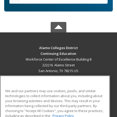
Alamo Colleges District
Continuing Education
Workforce Center of Excellence Building 8
2222 N. Alamo Street
San Antonio, TX 78215 US
MAIN CONTENT
Career Training
We and our partners may use cookies, pixels, and similar
technologies to collect information about you, including about
ADDITIONAL RESOURCES
your browsing activities and devices. This may result in your
information being collected by our third-party partners. By
Military
Student Blog
choosing to "Accept All Cookies", you agree to these practices,
Financial Assistance
including as described in the
Privacy Policy