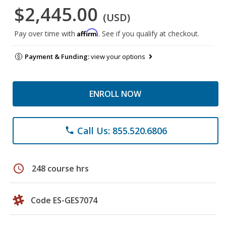
$2,445.00
(USD)
Affirm
Pay over time with
. See if you qualify at checkout.
Payment & Funding:
view your options
ENROLL NOW
Call Us: 855.520.6806
phone
schedule
248 course hrs
Code ES-GES7074