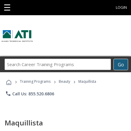
☰
LOGIN
Search
Go
Career
Training
›
›
›
Programs
Training Programs
Beauty
Maquillista
phone
Call Us: 855.520.6806
Maquillista