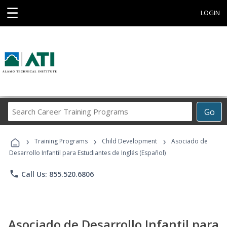
☰
LOGIN
Search
Go
Career
Training
›
›
›
Programs
Training Programs
Child Development
Asociado de
Desarrollo Infantil para Estudiantes de Inglés (Español)
phone
Call Us: 855.520.6806
Asociado de Desarrollo Infantil para