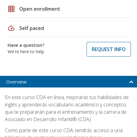
grid_on
Open enrollment
speed
Self paced
Have a question?
REQUEST INFO
We're here to help
Overview
En este curso CDA en línea, mejorarás tus habilidades de
inglés y aprenderás vocabulario académico y conceptos
que te prepararán para el entrenamiento y la carrera de
Asociado en Desarrollo Infantil® (CDA).
Como parte de este curso CDA, tendrás acceso a una