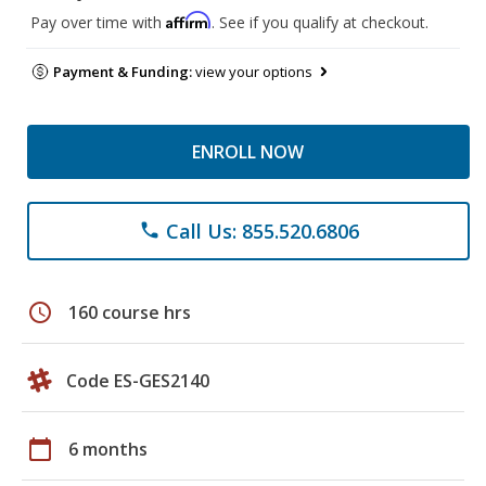
Affirm
Pay over time with
. See if you qualify at checkout.
Payment & Funding:
view your options
ENROLL NOW
Call Us: 855.520.6806
phone
schedule
160 course hrs
Code ES-GES2140
calendar_today
6 months