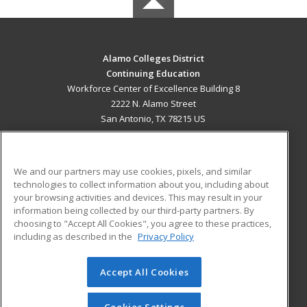
Alamo Colleges District
Continuing Education
Workforce Center of Excellence Building 8
2222 N. Alamo Street
San Antonio, TX 78215 US
MAIN CONTENT
Career Training
We and our partners may use cookies, pixels, and similar
technologies to collect information about you, including about
ADDITIONAL RESOURCES
your browsing activities and devices. This may result in your
information being collected by our third-party partners. By
Military
Student Blog
choosing to "Accept All Cookies", you agree to these practices,
Financial Assistance
including as described in the
Privacy Policy
Help
Accept All Cookies
© 2026 ed2go, a division of Cengage Learning. All rights
reserved. The material on this site cannot be reproduced or
redistributed unless you have obtained prior written
Cookies Settings