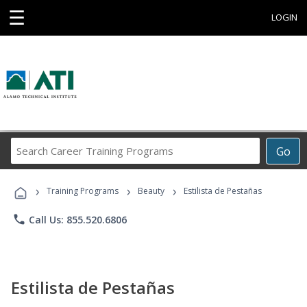
☰
LOGIN
Search
Go
Career
Training
›
›
›
Programs
Training Programs
Beauty
Estilista de Pestañas
phone
Call Us: 855.520.6806
Estilista de Pestañas