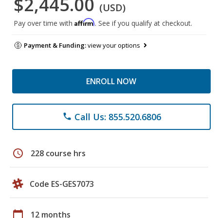
$2,445.00
(USD)
Affirm
Pay over time with
. See if you qualify at checkout.
Payment & Funding:
view your options
ENROLL NOW
Call Us: 855.520.6806
phone
schedule
228 course hrs
Code ES-GES7073
calendar_today
12 months