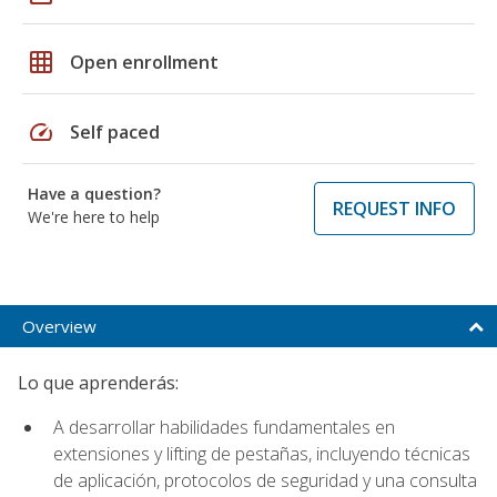
grid_on
Open enrollment
speed
Self paced
Have a question?
REQUEST INFO
We're here to help
Overview
Lo que aprenderás:
A desarrollar habilidades fundamentales en
extensiones y lifting de pestañas, incluyendo técnicas
de aplicación, protocolos de seguridad y una consulta