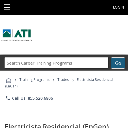
☰
LOGIN
Search
Go
Career
Training
›
›
›
Programs
Training Programs
Trades
Electricista Residencial
(EnGen)
phone
Call Us: 855.520.6806
Electricista Residencial (EnGen)