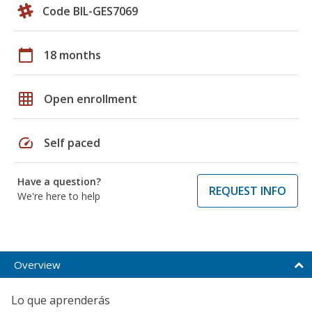
Code BIL-GES7069
calendar_today
18 months
grid_on
Open enrollment
speed
Self paced
Have a question?
REQUEST INFO
We're here to help
Overview
Lo que aprenderás