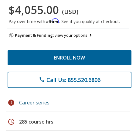
$4,055.00
(USD)
Affirm
Pay over time with
. See if you qualify at checkout.
Payment & Funding:
view your options
ENROLL NOW
Call Us: 855.520.6806
phone
info
Career series
schedule
285 course hrs