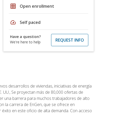
grid_on
Open enrollment
speed
Self paced
Have a question?
REQUEST INFO
We're here to help
os desarrollos de viviendas, iniciativas de energía
EE. UU., Se proyectan más de 80,000 ofertas de
 ser una barrera para muchos trabajadores de alto
con la carrera de EnGen, que se ofrece en
er éxito en este oficio de alta demanda. Con acceso