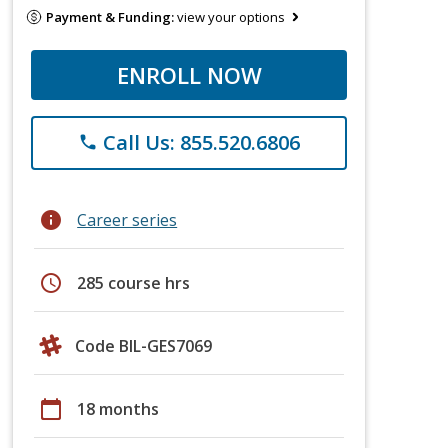
Payment & Funding:
view your options
ENROLL NOW
Call Us: 855.520.6806
phone
info
Career series
schedule
285 course hrs
Code BIL-GES7069
calendar_today
18 months