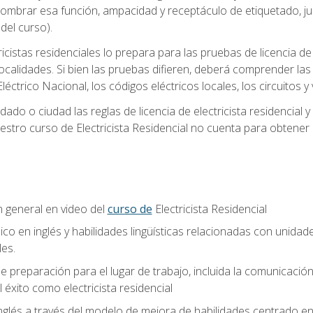
 nombrar esa función, ampacidad y receptáculo de etiquetado, j
el curso).
ricistas residenciales lo prepara para las pruebas de licencia d
localidades. Si bien las pruebas difieren, deberá comprender las
léctrico Nacional, los códigos eléctricos locales, los circuitos
ado o ciudad las reglas de licencia de electricista residencial 
stro curso de Electricista Residencial no cuenta para obtener 
n general en video del
curso de
Electricista Residencial
ico en inglés y habilidades lingüísticas relacionadas con unidad
les.
 preparación para el lugar de trabajo, incluida la comunicación, 
l éxito como electricista residencial
nglés a través del modelo de mejora de habilidades centrado e