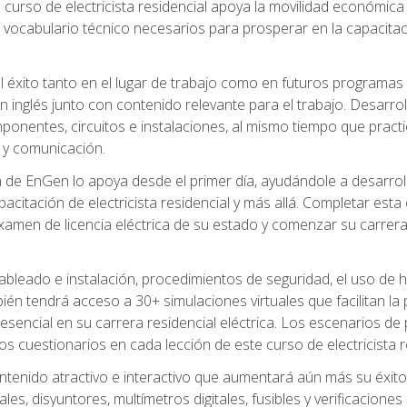
 curso de electricista residencial apoya la movilidad económica 
 vocabulario técnico necesarios para prosperar en la capacitaci
l éxito tanto en el lugar de trabajo como en futuros programas
 inglés junto con contenido relevante para el trabajo. Desarrol
ponentes, circuitos e instalaciones, al mismo tiempo que practic
 y comunicación.
de EnGen lo apoya desde el primer día, ayudándole a desarrolla
itación de electricista residencial y más allá. Completar esta c
amen de licencia eléctrica de su estado y comenzar su carrera 
cableado e instalación, procedimientos de seguridad, el uso de
n tendrá acceso a 30+ simulaciones virtuales que facilitan la p
 esencial en su carrera residencial eléctrica. Los escenarios de
los cuestionarios en cada lección de este curso de electricista r
ntenido atractivo e interactivo que aumentará aún más su éxit
ales, disyuntores, multímetros digitales, fusibles y verificacion