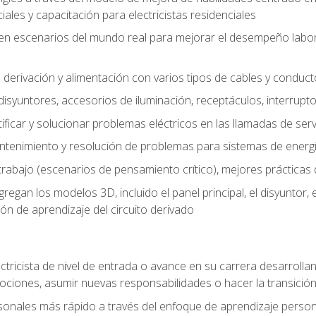
les y capacitación para electricistas residenciales
o en escenarios del mundo real para mejorar el desempeño labora
 derivación y alimentación con varios tipos de cables y conduc
 disyuntores, accesorios de iluminación, receptáculos, interrupt
icar y solucionar problemas eléctricos en las llamadas de serv
ntenimiento y resolución de problemas para sistemas de energí
rabajo (escenarios de pensamiento crítico), mejores prácticas d
n los modelos 3D, incluido el panel principal, el disyuntor, el m
ión de aprendizaje del circuito derivado
ectricista de nivel de entrada o avance en su carrera desarrollan
mociones, asumir nuevas responsabilidades o hacer la transició
sonales más rápido a través del enfoque de aprendizaje perso