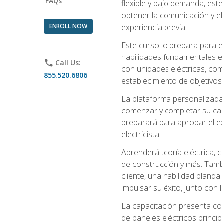
FAQs
flexible y bajo demanda, este
obtener la comunicación y el
ENROLL NOW
experiencia previa.
Este curso lo prepara para e
habilidades fundamentales en
phone
Call Us:
con unidades eléctricas, com
855.520.6806
establecimiento de objetivos
La plataforma personalizada 
comenzar y completar su capac
preparará para aprobar el ex
electricista.
Aprenderá teoría eléctrica, 
de construcción y más. Tambié
cliente, una habilidad blanda
impulsar su éxito, junto con 
La capacitación presenta co
de paneles eléctricos princip