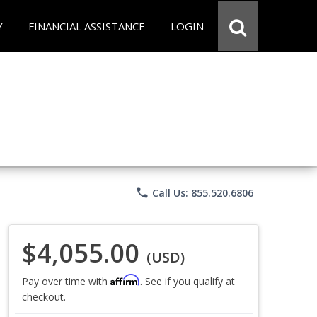
Y
FINANCIAL ASSISTANCE
LOGIN
phone
Call Us: 855.520.6806
$4,055.00
(USD)
Affirm
Pay over time with
. See if you qualify at
checkout.