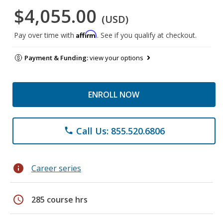
$4,055.00
(USD)
Affirm
Pay over time with
. See if you qualify at checkout.
Payment & Funding:
view your options
ENROLL NOW
Call Us: 855.520.6806
phone
info
Career series
schedule
285 course hrs