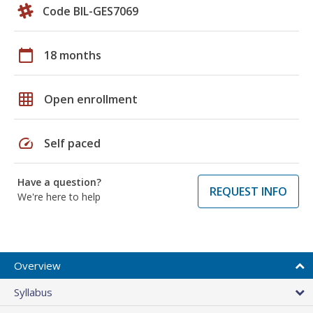
Code BIL-GES7069
calendar_today
18 months
grid_on
Open enrollment
speed
Self paced
Have a question?
REQUEST INFO
We're here to help
Overview
Syllabus