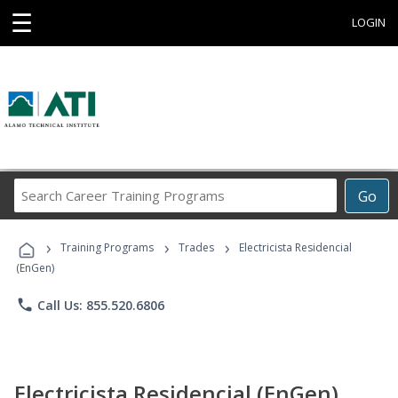
☰
LOGIN
Search
Go
Career
Training
›
›
›
Programs
Training Programs
Trades
Electricista Residencial
(EnGen)
phone
Call Us: 855.520.6806
Electricista Residencial (EnGen)