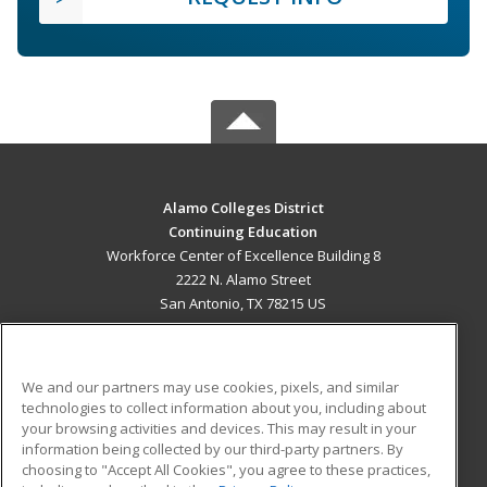
Alamo Colleges District
Continuing Education
Workforce Center of Excellence Building 8
2222 N. Alamo Street
San Antonio, TX 78215 US
MAIN CONTENT
Career Training
We and our partners may use cookies, pixels, and similar
technologies to collect information about you, including about
ADDITIONAL RESOURCES
your browsing activities and devices. This may result in your
information being collected by our third-party partners. By
Military
Student Blog
choosing to "Accept All Cookies", you agree to these practices,
Financial Assistance